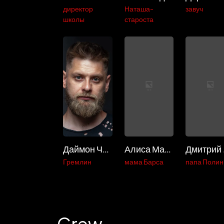
директор
Наташа-
завуч
школы
староста
Даймон Чередник
Алиса Мазурина
Д
Гремлин
мама Барса
папа Поли
Crew