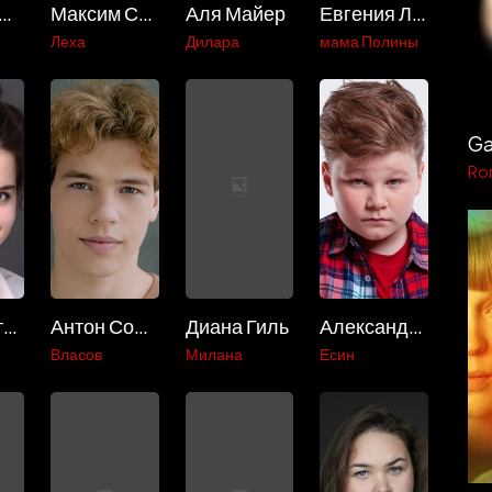
ван Трушин
Максим Сапрыкин
Аля Майер
Евгения Лоза
Леха
Дилара
мама Полины
Ro
Маргарита Дьяченкова
Антон Соломатин
Диана Гиль
Александр Присмотров-Белов
Власов
Милана
Есин