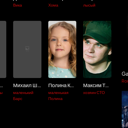
Вика
Хома
лысый
Ro
митрий Никонов
Михаил Шиманский
Полина Карева
Максим Тарасов
ны
маленький
маленькая
хозяин СТО
Барс
Полина