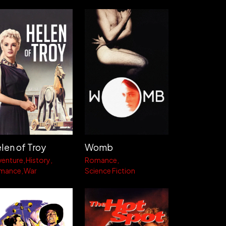
len of Troy
Womb
venture
History
Romance
mance
War
Science Fiction