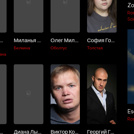
Z
Ro
Sci
талия Дербенева
Миланья Канаш
Олег Миляховский
София Голубева
Белкина
Оболтус
Толстая
вна
Ro
арья Рашеева
Диана Лыщик
Виктор Конухин
Георгий Громов