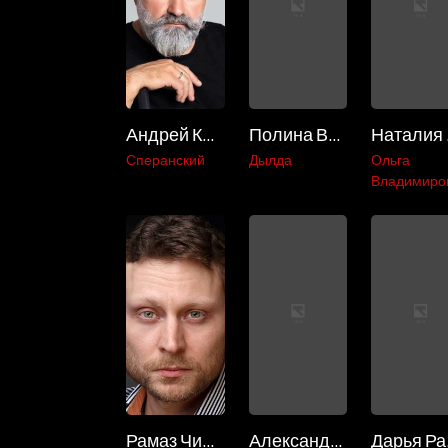
Андрей Казаков
Полина Верещагина
На
Сперанский
Дылда
Ольга
Владимиро
Рамаз Чиаурели
Александра Леонова
Д