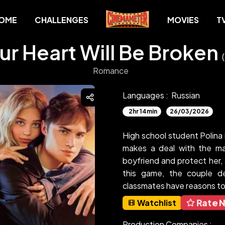
OME
CHALLENGES
MOVIES
T
ur Heart Will Be Broken
Romance
Languages :
Russian
2hr 14min
26/03/2026
High school student Polina 
makes a deal with the ma
boyfriend and protect her,
this game, the couple de
classmates have reasons to
Rate 
Watchlist
Production Companies :