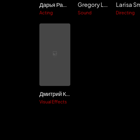
Дарья Рашеева
Gregory Levchenko
Acting
Sound
Directing
Дмитрий Корнилов
Visual Effects