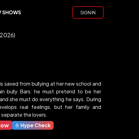
V SHOWS
SIGN IN
(2026)
is saved from bullying at her new school and
in bully Bars: he must pretend to be her
 and she must do everything he says. During
velops real feelings, but her family and
 separate the lovers.
Now
Hype Check