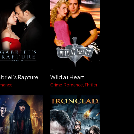
Gabriel's Rapture: Part III
Wild at Heart
mance
Crime
Romance
Thriller