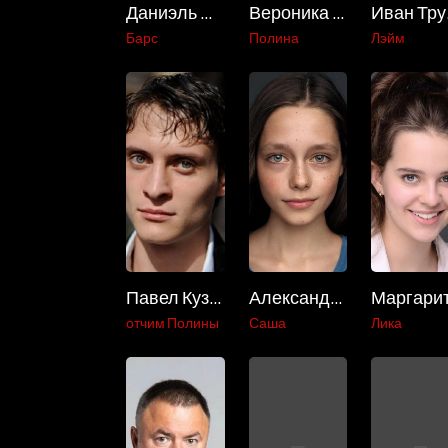
Даниэль Вегас
Вероника Журавлёва
И
Барс
Полина
Лэйм
Павел Кузьмин
Александра Тихонова
отчим Полины
Саша
Лика