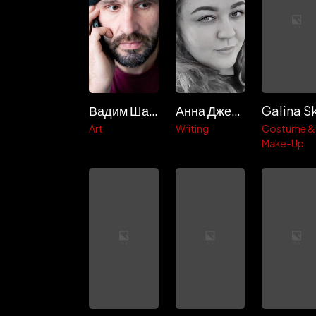
Вадим Шафранский
Анна Джейн
Art
Writing
Costume &
Make-Up