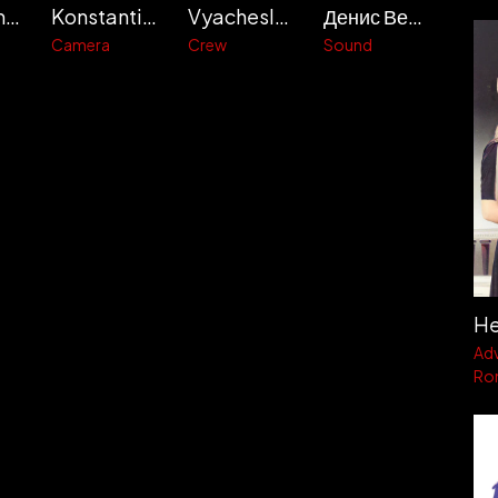
Larisa Smirnova
Konstantin Mikhailov
Vyacheslav Barkovski
Денис Вейхман
Camera
Crew
Sound
He
Ad
Ro