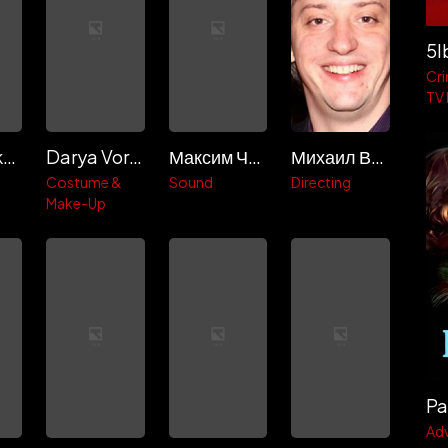
5l
Cr
TV
Galina Skorobogatova
Darya Vorontsova
Максим Чечкенев
Михаил Вайнберг
Costume &
Sound
Directing
Make-Up
Pa
Ad