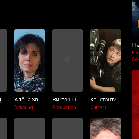
H
Fa
Sci
Люся Дадальян
Алёна Званцова
Виктор Шадрин
Константин Постников
Directing
Production
Camera