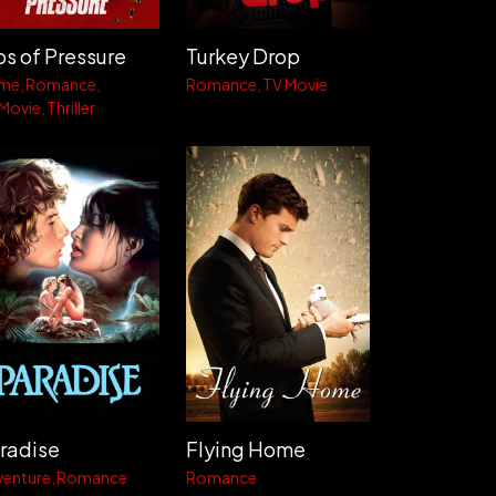
bs of Pressure
Turkey Drop
ime
Romance
Romance
TV Movie
 Movie
Thriller
radise
Flying Home
venture
Romance
Romance