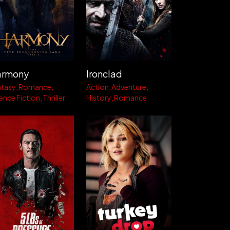
armony
Ironclad
ntasy
Romance
Action
Adventure
ence Fiction
Thriller
History
Romance