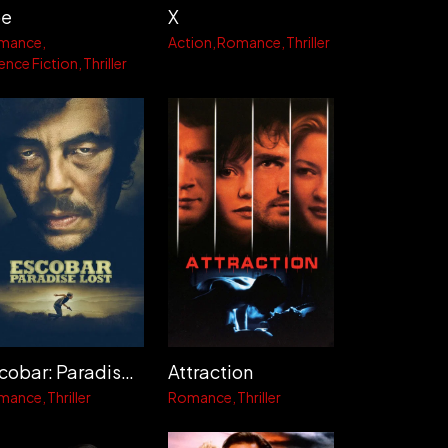
oe
X
mance
Action
Romance
Thriller
ence Fiction
Thriller
Escobar: Paradise Lost
Attraction
mance
Thriller
Romance
Thriller